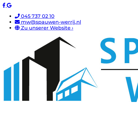
045 737 02 10
mw@spauwen-werrij.nl
Zu unserer Website ›