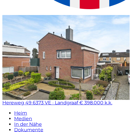
Hereweg 49
6373 VE · Landgraaf
€ 398.000 k.k.
Heim
Medien
In der Nähe
Dokumente