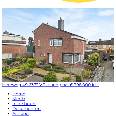
Hereweg 49
6373 VE · Landgraaf
€ 398.000 k.k.
Home
Media
In de buurt
Documenten
Aanbod