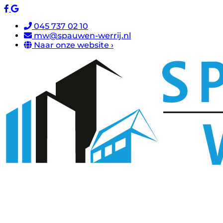
045 737 02 10
mw@spauwen-werrij.nl
Naar onze website ›