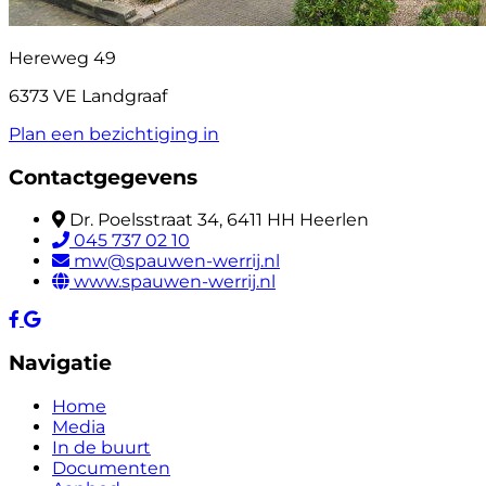
Hereweg 49
6373 VE Landgraaf
Plan een bezichtiging in
Contactgegevens
Dr. Poelsstraat 34, 6411 HH Heerlen
045 737 02 10
mw@spauwen-werrij.nl
www.spauwen-werrij.nl
Navigatie
Home
Media
In de buurt
Documenten